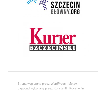
Strona wspierana przez WordPress
|
Motyw:
Expound wykonany przez
Konstantin Kovshenin