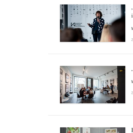
2
W
2