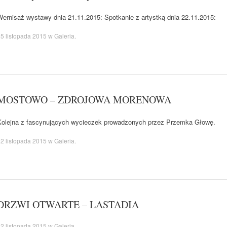
Wernisaż wystawy dnia 21.11.2015: Spotkanie z artystką dnia 22.11.2015:
5 listopada 2015
w
Galeria
.
MOSTOWO – ZDROJOWA MORENOWA
Kolejna z fascynujących wycieczek prowadzonych przez Przemka Głowę.
2 listopada 2015
w
Galeria
.
DRZWI OTWARTE – LASTADIA
2 listopada 2015
w
Galeria
.