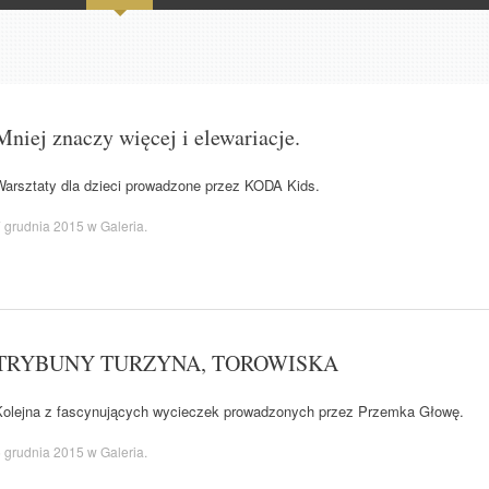
Mniej znaczy więcej i elewariacje.
Warsztaty dla dzieci prowadzone przez KODA Kids.
 grudnia 2015
w
Galeria
.
TRYBUNY TURZYNA, TOROWISKA
Kolejna z fascynujących wycieczek prowadzonych przez Przemka Głowę.
 grudnia 2015
w
Galeria
.