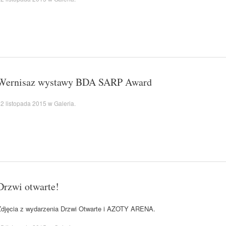
Wernisaz wystawy BDA SARP Award
2 listopada 2015
w
Galeria
.
Drzwi otwarte!
Zdjęcia z wydarzenia Drzwi Otwarte i AZOTY ARENA.