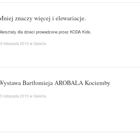
Mniej znaczy więcej i elewariacje.
Warsztaty dla dzieci prowadzone przez KODA Kids.
5 listopada 2015
w
Galeria
.
Wystawa Bartłomieja AROBALA Kociemby
5 listopada 2015
w
Galeria
.