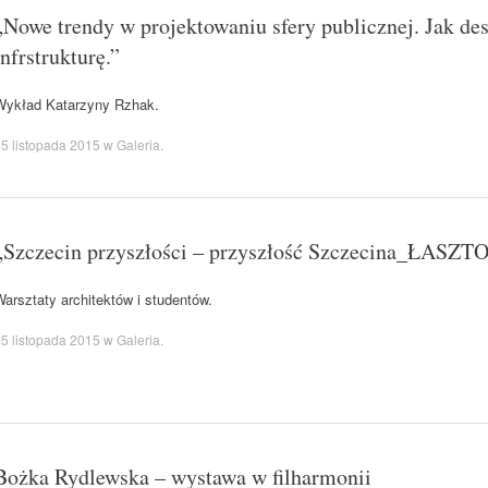
„Nowe trendy w projektowaniu sfery publicznej. Jak des
infrstrukturę.”
Wykład Katarzyny Rzhak.
5 listopada 2015
w
Galeria
.
„Szczecin przyszłości – przyszłość Szczecina_ŁASZ
arsztaty architektów i studentów.
5 listopada 2015
w
Galeria
.
Bożka Rydlewska – wystawa w filharmonii