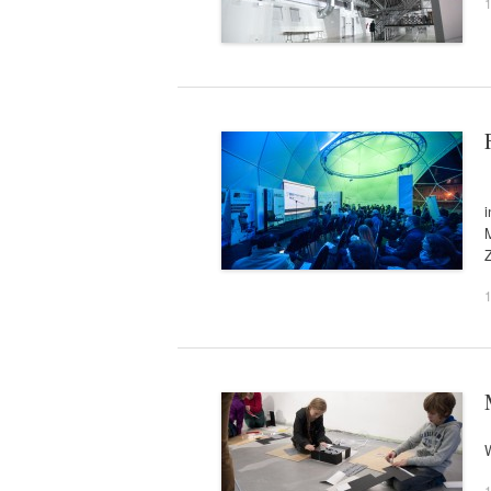
1
i
M
1
1