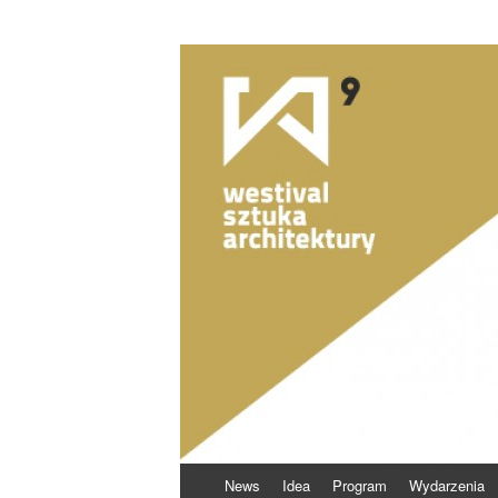
Skocz
News
Idea
Program
Wydarzenia