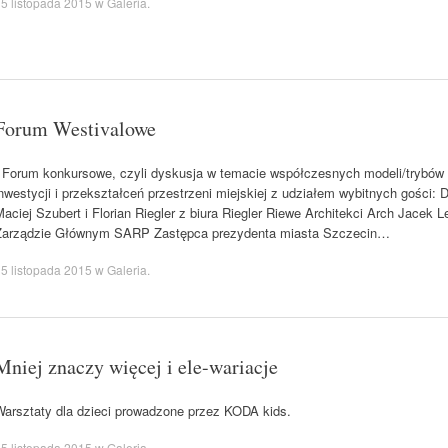
5 listopada 2015
w
Galeria
.
Forum Westivalowe
Forum konkursowe, czyli dyskusja w temacie współczesnych modeli/trybów p
nwestycji i przekształceń przestrzeni miejskiej z udziałem wybitnych gości: 
aciej Szubert i Florian Riegler z biura Riegler Riewe Architekci Arch Jacek L
Zarządzie Głównym SARP Zastępca prezydenta miasta Szczecin…
5 listopada 2015
w
Galeria
.
Mniej znaczy więcej i ele-wariacje
Warsztaty dla dzieci prowadzone przez KODA kids.
5 listopada 2015
w
Galeria
.