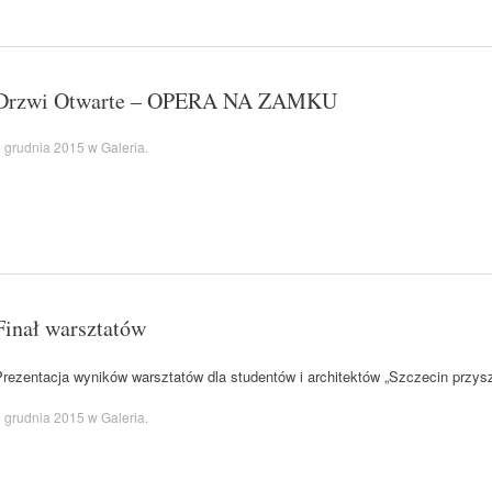
Drzwi Otwarte – OPERA NA ZAMKU
 grudnia 2015
w
Galeria
.
Finał warsztatów
Prezentacja wyników warsztatów dla studentów i architektów „Szczecin przys
 grudnia 2015
w
Galeria
.