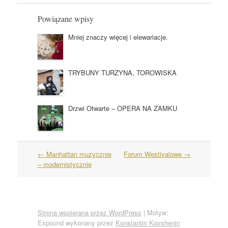
Powiązane wpisy
Mniej znaczy więcej i elewariacje.
TRYBUNY TURZYNA, TOROWISKA
Drzwi Otwarte – OPERA NA ZAMKU
Nawigacja
←
Manhattan muzycznie
Forum Westivalowe
→
wpisów
– modernistycznie
Strona wspierana przez WordPress
|
Motyw:
Expound wykonany przez
Konstantin Kovshenin