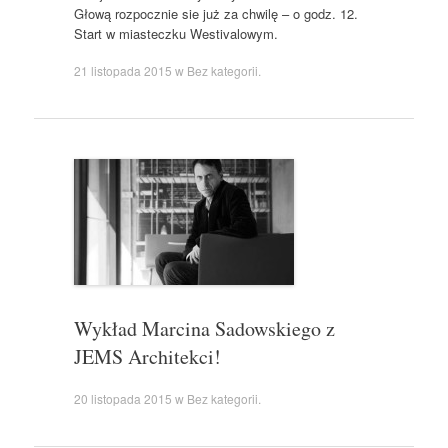
Głową rozpocznie sie już za chwilę – o godz. 12.
Start w miasteczku Westivalowym.
21 listopada 2015
w
Bez kategorii
.
Wykład Marcina Sadowskiego z
JEMS Architekci!
20 listopada 2015
w
Bez kategorii
.