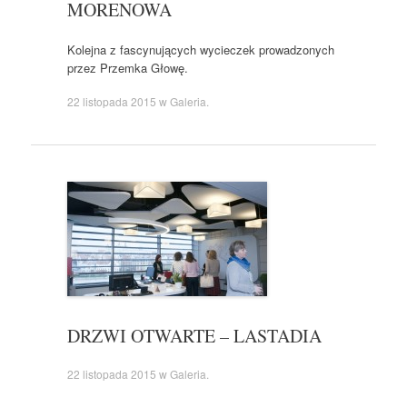
MORENOWA
Kolejna z fascynujących wycieczek prowadzonych
przez Przemka Głowę.
22 listopada 2015
w
Galeria
.
DRZWI OTWARTE – LASTADIA
22 listopada 2015
w
Galeria
.