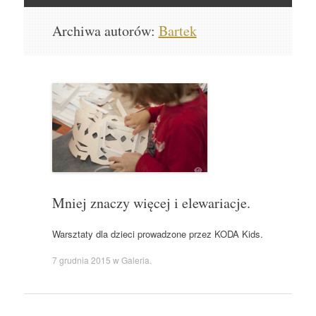
Skocz
Archiwa autorów:
Bartek
do
Mniej znaczy więcej i elewariacje.
Warsztaty dla dzieci prowadzone przez KODA Kids.
7 grudnia 2015
w
Galeria
.