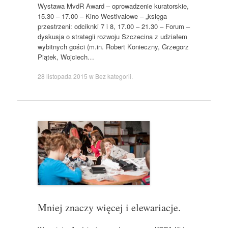
Wystawa MvdR Award – oprowadzenie kuratorskie,
15.30 – 17.00 – Kino Westivalowe – „księga
przestrzeni: odciknki 7 i 8, 17.00 – 21.30 – Forum –
dyskusja o strategii rozwoju Szczecina z udziałem
wybitnych gości (m.in. Robert Konieczny, Grzegorz
Piątek, Wojciech…
28 listopada 2015
w
Bez kategorii
.
Mniej znaczy więcej i elewariacje.