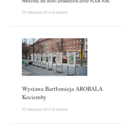
Warsztaty dla dzieci prowadzone przez KODA Kids.
25 listopada 2015
w
Galeria
.
Wystawa Bartłomieja AROBALA
Kociemby
25 listopada 2015
w
Galeria
.