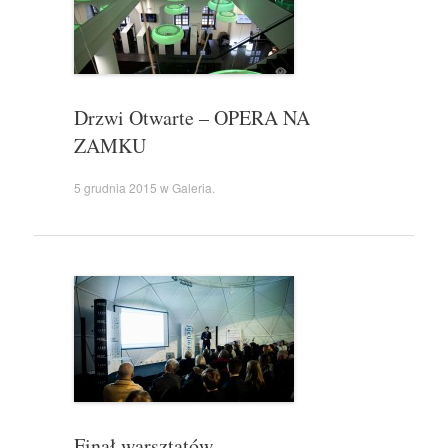
Drzwi Otwarte – OPERA NA
ZAMKU
5 grudnia 2015
w
Galeria
.
Finał warsztatów