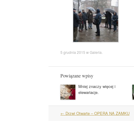
5 grudnia 2015
w
Galeria
.
Powiązane wpisy
Mniej znaczy więcej i
elewariacje.
Nawigacja
←
Drzwi Otwarte – OPERA NA ZAMKU
wpisów