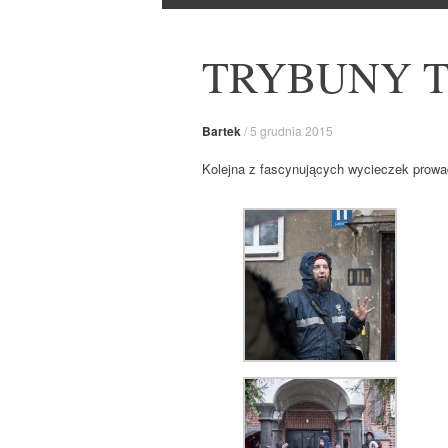
do
TRYBUNY 
Bartek
/
5 grudnia 2015
Kolejna z fascynujących wycieczek prow