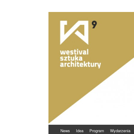
Skocz
News
Idea
Program
Wydarzenia