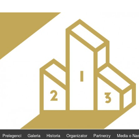
Prelegenci
Galeria
Historia
Organizator
Partnerzy
Media o Na