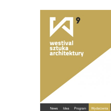
Skocz
News
Idea
Program
Wydarzenia