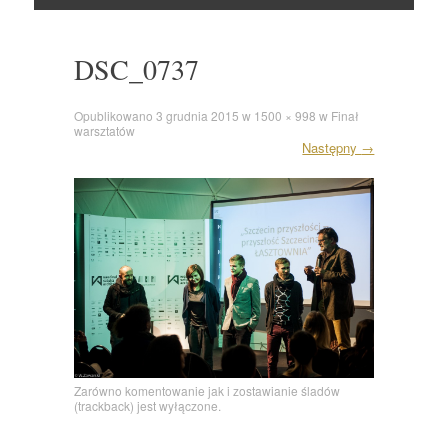
Skocz
do
DSC_0737
Opublikowano
3 grudnia 2015
w
1500 × 998
w
Finał
warsztatów
Następny
→
Zarówno komentowanie jak i zostawianie śladów
(trackback) jest wyłączone.