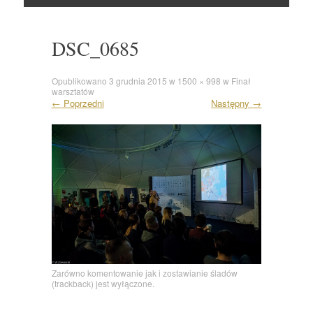
Skocz
do
DSC_0685
Opublikowano
3 grudnia 2015
w
1500 × 998
w
Finał
warsztatów
←
Poprzedni
Następny
→
Zarówno komentowanie jak i zostawianie śladów
(trackback) jest wyłączone.