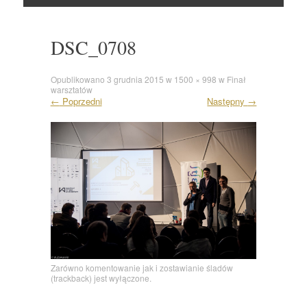
Skocz
do
DSC_0708
Opublikowano
3 grudnia 2015
w
1500 × 998
w
Finał
warsztatów
←
Poprzedni
Następny
→
Zarówno komentowanie jak i zostawianie śladów
(trackback) jest wyłączone.