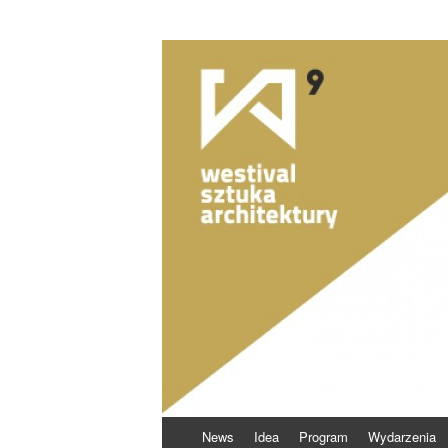
Skocz
News
Idea
Program
Wydarzenia