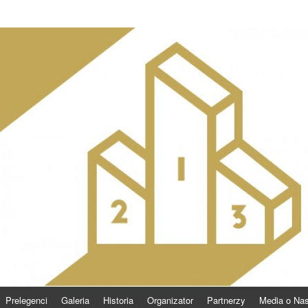
Prelegenci
Galeria
Historia
Organizator
Partnerzy
Media o Na