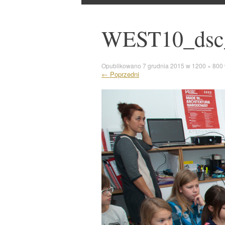
do
WEST10_dsc
Opublikowano
7 grudnia 2015
w
1200 × 800
←
Poprzedni