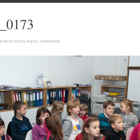
_0173
w
Mniej znaczy więcej i elewariacje.