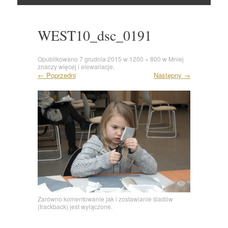
Skocz
do
WEST10_dsc_0191
Opublikowano
7 grudnia 2015
w
1200 × 800
w
Mniej
znaczy więcej i elewariacje.
←
Poprzedni
Następny
→
Zarówno komentowanie jak i zostawianie śladów
(trackback) jest wyłączone.