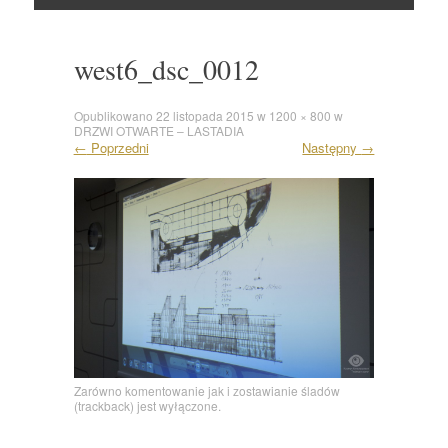
Skocz
do
west6_dsc_0012
Opublikowano
22 listopada 2015
w
1200 × 800
w
DRZWI OTWARTE – LASTADIA
←
Poprzedni
Następny
→
Zarówno komentowanie jak i zostawianie śladów
(trackback) jest wyłączone.