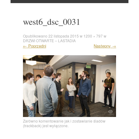
Skocz
do
west6_dsc_0031
Opublikowano
22 listopada 2015
w
1200 × 797
w
DRZWI OTWARTE – LASTADIA
←
Poprzedni
Następny
→
Zarówno komentowanie jak i zostawianie śladów
(trackback) jest wyłączone.