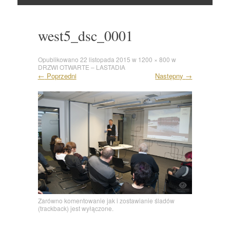
Skocz
do
west5_dsc_0001
Opublikowano
22 listopada 2015
w
1200 × 800
w
DRZWI OTWARTE – LASTADIA
←
Poprzedni
Następny
→
Zarówno komentowanie jak i zostawianie śladów
(trackback) jest wyłączone.