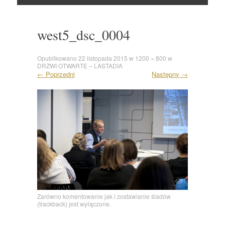
Skocz
do
west5_dsc_0004
Opublikowano
22 listopada 2015
w
1200 × 800
w
DRZWI OTWARTE – LASTADIA
←
Poprzedni
Następny
→
Zarówno komentowanie jak i zostawianie śladów
(trackback) jest wyłączone.